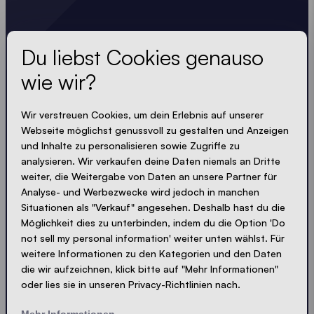
Lass dir nichts entgehen
Du liebst Cookies genauso
wie wir?
Immer up-to-date. Kein Spam! Wir halten uns kurz.
Knackig und kompakt - wie unsere Zelte.
Wir verstreuen Cookies, um dein Erlebnis auf unserer
Webseite möglichst genussvoll zu gestalten und Anzeigen
LOADING - LOADING - LOADING - LOADING -
und Inhalte zu personalisieren sowie Zugriffe zu
analysieren. Wir verkaufen deine Daten niemals an Dritte
PRIVACY AKZEPTIEREN
weiter, die Weitergabe von Daten an unsere Partner für
Analyse- und Werbezwecke wird jedoch in manchen
Situationen als "Verkauf" angesehen. Deshalb hast du die
Möglichkeit dies zu unterbinden, indem du die Option 'Do
not sell my personal information' weiter unten wählst. Für
Absenden
weitere Informationen zu den Kategorien und den Daten
die wir aufzeichnen, klick bitte auf "Mehr Informationen"
oder lies sie in unseren Privacy-Richtlinien nach.
© Ecotent®
Katalog
Impressum
Datenschutz