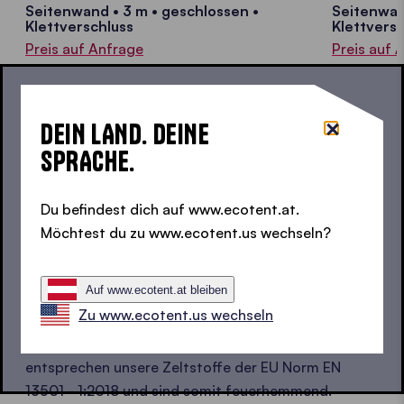
Seitenwand • 3 m • geschlossen •
Seitenwan
Klettverschluss
Klettversc
Preis auf Anfrage
Preis auf 
DEIN LAND. DEINE
SPRACHE.
Du befindest dich auf www.ecotent.at.
Möchtest du zu www.ecotent.us wechseln?
Auf www.ecotent.at bleiben
Zu www.ecotent.us wechseln
Für unbeschwerte Momente im Außenbereich,
entsprechen unsere Zeltstoffe der EU Norm EN
13501 - 1:2018 und sind somit feuerhemmend.