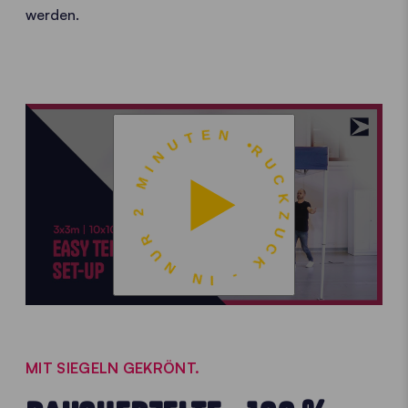
werden.
RUCKZUCK - IN NUR 2 MINUTEN •
MIT SIEGELN GEKRÖNT.