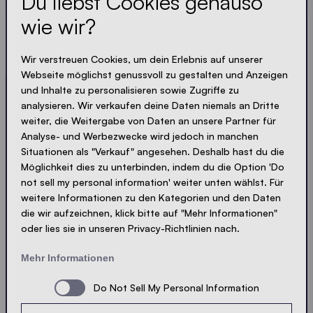
Du liebst Cookies genauso
wie wir?
Lass dir nichts entgehen
Wir verstreuen Cookies, um dein Erlebnis auf unserer
Webseite möglichst genussvoll zu gestalten und Anzeigen
und Inhalte zu personalisieren sowie Zugriffe zu
Immer up-to-date. Kein Spam! Wir halten uns kurz.
analysieren. Wir verkaufen deine Daten niemals an Dritte
Knackig und kompakt - wie unsere Zelte.
weiter, die Weitergabe von Daten an unsere Partner für
Analyse- und Werbezwecke wird jedoch in manchen
LOADING - LOADING - LOADING - LOADING -
Situationen als "Verkauf" angesehen. Deshalb hast du die
Möglichkeit dies zu unterbinden, indem du die Option 'Do
PRIVACY AKZEPTIEREN
not sell my personal information' weiter unten wählst. Für
weitere Informationen zu den Kategorien und den Daten
die wir aufzeichnen, klick bitte auf "Mehr Informationen"
oder lies sie in unseren Privacy-Richtlinien nach.
Absenden
Mehr Informationen
Do Not Sell My Personal Information
© Ecotent®
Katalog
Impressum
Datenschutz